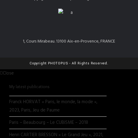
1, Cours Mirabeau. 13100 Aix-en-Provence, FRANCE
Copyright PHOTOPUS - All Rights Reserved.
Close
My latest publications
Franck HORVAT « Paris, le monde, la mode »,
2023, Paris, Jeu de Paume
Paris – Beaubourg – Le CUBISME – 2018
Henri CARTIER BRESSON « Le Grand Jeu », 2021,