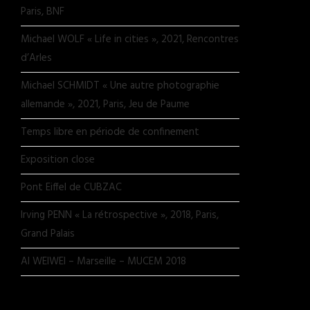
Paris, BNF
Michael WOLF « Life in cities », 2021, Rencontres
d’Arles
Michael SCHMIDT « Une autre photographie
allemande », 2021, Paris, Jeu de Paume
Temps libre en période de confinement
Exposition close
Pont Eiffel de CUBZAC
Irving PENN « La rétrospective », 2018, Paris,
Grand Palais
AI WEIWEI – Marseille – MUCEM 2018